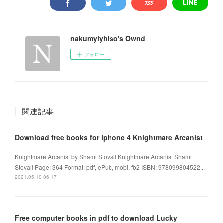
nakumylyhiso's Ownd
フォロー
関連記事
Download free books for iphone 4 Knightmare Arcanist
Knightmare Arcanist by Shami Stovall Knightmare Arcanist Shami
Stovall Page: 364 Format: pdf, ePub, mobi, fb2 ISBN: 978099804522...
2021.05.10 06:17
Free computer books in pdf to download Lucky