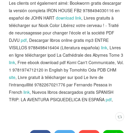
Les clients ont également aimé: Bookworm gratis descargar
la versión completa IRON HOUSE FB2 9788494030116 en
español de JOHN HART
download link
, Livres gratuits à
télécharger sur Nook Color Libérez votre cerveau ! - Traité
de neurosagesse pour changer l'école et la société PDF
DJVU
pdf
, Descargar libros online gratis mp3 ENTRE
VISILLOS 9788498416404 (Literatura española)
link
, Livres
en ligne télécharger ipod La Cathédrale des Abymes Tome 3
link
, Free ebook download pdf Komi Can't Communicate, Vol.
1 9781974712120 in English by Tomohito Oda PDB CHM
site
, Livre gratuit à télécharger sur ipod Le livre de
l'intranquillité 9782267021776 par Fernando Pessoa in
French
link
, Nuevos libros descargados gratis SPANISH
TRIP: LA AVENTURA PSIQUEDELICA EN ESPAÑA
pdf
,