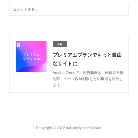
PR
プレミアムプランでもっと自由
なサイトに
Ameba Owndで、広告非表示、画像容量無
制限、ページ数無制限などの機能を開放し
よう。
Copyright ©
2026
nakumylyhiso's Ownd
.