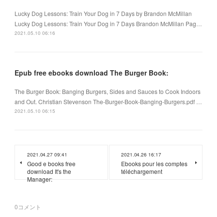
Lucky Dog Lessons: Train Your Dog in 7 Days by Brandon McMillan
Lucky Dog Lessons: Train Your Dog in 7 Days Brandon McMillan Pag…
2021.05.10 06:16
Epub free ebooks download The Burger Book:
The Burger Book: Banging Burgers, Sides and Sauces to Cook Indoors
and Out. Christian Stevenson The-Burger-Book-Banging-Burgers.pdf …
2021.05.10 06:15
2021.04.27 09:41
2021.04.26 16:17
Good e books free
Ebooks pour les comptes
download It's the
téléchargement
Manager:
0
コメント